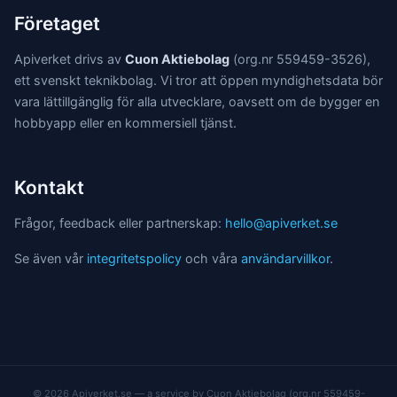
Företaget
Apiverket drivs av
Cuon Aktiebolag
(org.nr 559459-3526),
ett svenskt teknikbolag. Vi tror att öppen myndighetsdata bör
vara lättillgänglig för alla utvecklare, oavsett om de bygger en
hobbyapp eller en kommersiell tjänst.
Kontakt
Frågor, feedback eller partnerskap:
hello@apiverket.se
Se även vår
integritetspolicy
och våra
användarvillkor
.
© 2026 Apiverket.se — a service by Cuon Aktiebolag (org.nr 559459-