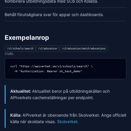
Kombinera utbildningsdata med SCB och Kolada.
Behåll förutsägbara svar för appar och dashboards.
Exempelanrop
/v1/schools/search
/v1/education
/v1/education/match/educations
CURL
curl "https://apiverket.se/v1/schools/search" \

  -H "Authorization: Bearer sk_test_demo"
Aktualitet:
Aktualitet beror på utbildningskällan och
APIverkets cacheinställningar per endpoint.
Källa:
APIverket är oberoende från Skolverket. Ange officiell
källa när skoldata visas.
Skolverket
.